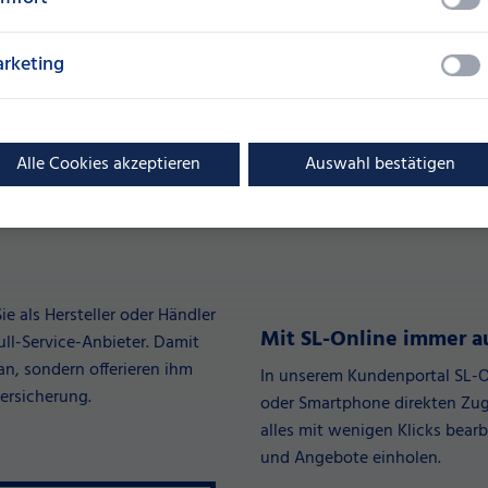
garantieren festgelegte Rate
Serviceleistungen runden Ihre
rketing
Alle Cookies akzeptieren
Auswahl bestätigen
 als Hersteller oder Händler
Mit SL-Online immer 
ll-Service-Anbieter. Damit
an, sondern offerieren ihm
In unserem Kundenportal SL-On
ersicherung.
oder Smartphone direkten Zugri
alles mit wenigen Klicks bearb
und Angebote einholen.