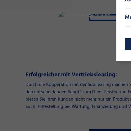
Ma
Erfolgreicher mit Vertriebsleasing:
Durch die Kooperation mit der SüdLeasing machen Sie
den entscheidenden Schritt zum Dienstleister und Fu
bieten Sie Ihren Kunden nicht mehr nur ein Produkt 
auch Hilfestellung bei Wartung, Finanzierung und V