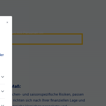
×
der
nach Maß:
en branchen- und saisonspezifische Risiken, passen
en an, richten sich nach Ihrer finanziellen Lage und