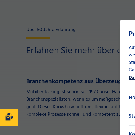
Über 50 Jahre Erfahrung
P
Erfahren Sie mehr über die 
Au
we
Sta
Ges
Da
Branchenkompetenz aus Überzeugung:
Mobilienleasing ist schon seit 1970 unser Hauptgesch
No
Branchenspezialisten, wenn es um maßgeschneider
geht. Dieses Knowhow hilft uns, flexibel auf Kund
komplexe Prozesse schnell und kompetent zu analys
St
Kontakt
Ko