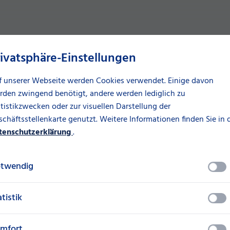
rivatsphäre-Einstellungen
SüdLeasing.
f unserer Webseite werden Cookies verwendet. Einige davon
rden zwingend benötigt, andere werden lediglich zu
tistikzwecken oder zur visuellen Darstellung der
chäftsstellenkarte genutzt. Weitere Informationen finden Sie in 
tenschutzerklärung
.
äft. Wir sind
twendig
te Finanzierungslösungen
enwünsche zu reagieren und
Leasing und Mietkauf 
ieren.
atistik
Unsere Verträge berücksichtig
Laufzeiten an Wertentwicklung
mfort