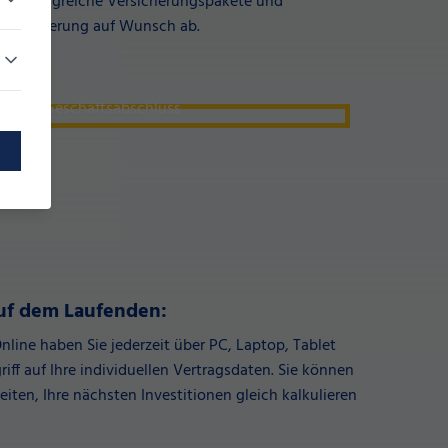
n. Umfangreiche Versicherungspakete und
 Finanzierung auf Wunsch ab.
auf dem Laufenden:
line haben Sie jederzeit über PC, Laptop, Tablet
ff auf Ihre individuellen Vertragsdaten. Sie können
eiten, Ihre nächsten Investitionen gleich kalkulieren