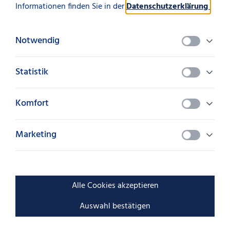
Informationen finden Sie in der
Datenschutzerklärung
.
Nichts gefunden? Versuchen Sie
es hier!
Notwendig
Statistik
Suchen
Komfort
Marketing
Alle Cookies akzeptieren
SüdLeasing GmbH
Auswahl bestätigen
Pariser Platz 7
70173 Stuttgart