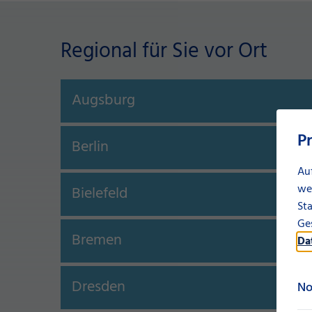
Regional für Sie vor Ort
Augsburg
P
Berlin
Au
we
Bielefeld
Sta
Ges
Bremen
Da
Dresden
No