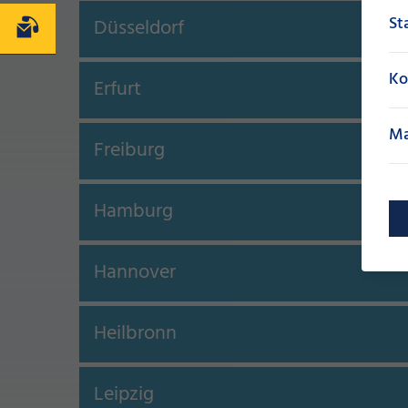
St
Düsseldorf
Kontakt
Ko
Erfurt
Ma
Freiburg
Hamburg
Hannover
Heilbronn
Leipzig