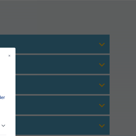
×
der