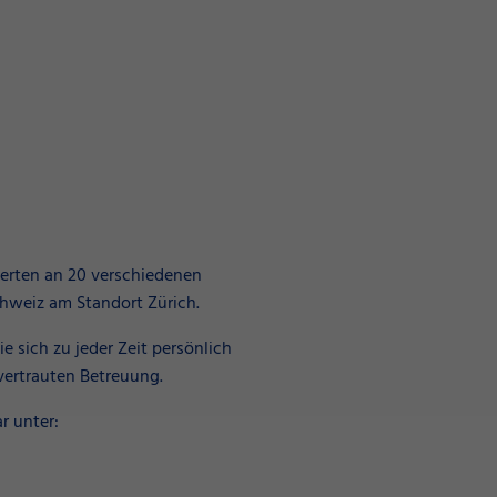
erten an 20 verschiedenen
hweiz am Standort Zürich.
 sich zu jeder Zeit persönlich
vertrauten Betreuung.
ar unter:
0711 51884-0