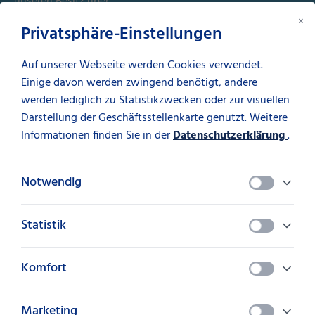
unseren Besitz über.
×
Privatsphäre-Einstellungen
Auf unserer Webseite werden Cookies verwendet.
Einige davon werden zwingend benötigt, andere
werden lediglich zu Statistikzwecken oder zur visuellen
Sie haben nichts Passendes für sich gefunden? Für weitere
Darstellung der Geschäftsstellenkarte genutzt. Weitere
Details und individuelle Vertragsausgestaltungen, ob mit
Informationen finden Sie in der
Datenschutzerklärung
.
Kündigungsrecht, saisonalen Raten oder
weitere Sondervereinbarungen, stehen Ihnen gerne unsere
Expertinnen und Experten zur Verfügung. Vereinbaren Sie
Notwendig
gerne einen Termin, oder melden Sie sich telefonisch bei
uns.
Statistik
Kontakt aufnehmen
Komfort
Marketing