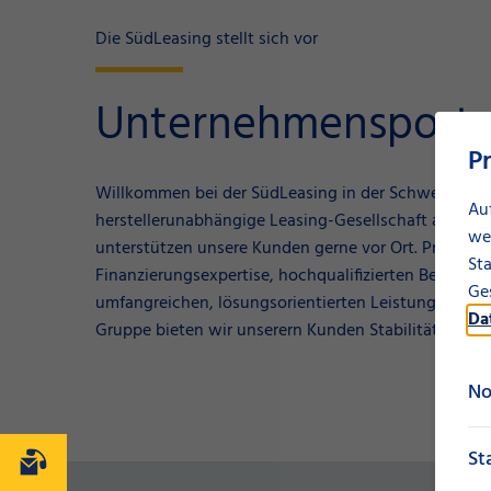
Die SüdLeasing stellt sich vor
Unternehmensportr
P
Willkommen bei der SüdLeasing in der Schweiz. Wir 
Au
herstellerunabhängige Leasing-Gesellschaft auch in
we
unterstützen unsere Kunden gerne vor Ort. Profitiere
Sta
Finanzierungsexpertise, hochqualifizierten Berater
Ges
umfangreichen, lösungsorientierten Leistungsportf
Da
Gruppe bieten wir unserern Kunden Stabilität und Qu
No
St
Kontakt