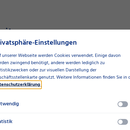
ait
rivatsphäre-Einstellungen
als SüdLeasing sind als grosse
f unserer Webseite werden Cookies verwendet. Einige davon
 der Schweiz vertreten und
rden zwingend benötigt, andere werden lediglich zu
n Sie von unserer
tistikzwecken oder zur visuellen Darstellung der
innen und Beratern und einem
chäftsstellenkarte genutzt. Weitere Informationen finden Sie in 
olio. Gemeinsam mit der LBBW-
tenschutzerklärung
.
alität.
twendig
atistik