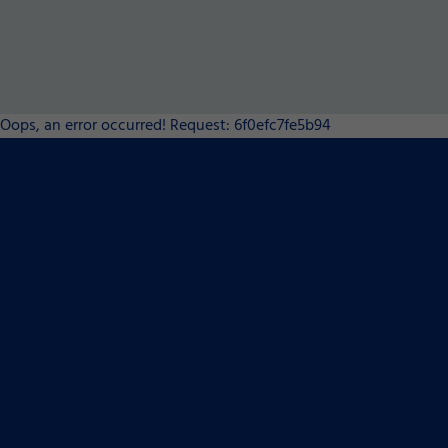
Oops, an error occurred! Request: 6f0efc7fe5b94