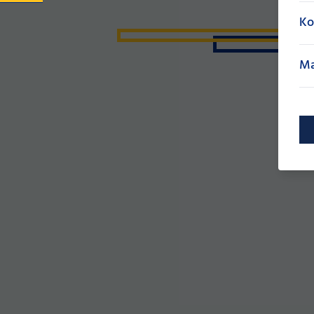
Ko
Ma