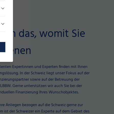
eren das, womit Sie
rdienen
enten Expertinnen und Experten finden mit Ihnen
ungslösung. In der Schweiz liegt unser Fokus auf der
nzierungspartner sowie auf der Betreuung der
BBW. Gerne unterstützen wir auch Sie bei der
iduellen Finanzierung Ihres Wunschobjektes.
Ihre Anliegen bezogen auf die Schweiz gerne zur
hren ist der Schweizer ein Experte auf dem Gebiet des