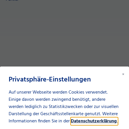
×
Privatsphäre-Einstellungen
Die Veranstaltung findet am 14. Oktober 2022 sowohl
online als auch in Präsenz statt. Leider musste das Event
Auf unserer Webseite werden Cookies verwendet.
im vergangenen Jahr ausschließlich digital stattfinden,
Einige davon werden zwingend benötigt, andere
umso schöner, dass in diesem Jahr 170 Teilnehmer die
werden lediglich zu Statistikzwecken oder zur visuellen
Möglichkeit haben sich vor Ort mit uns auszutauschen.
Darstellung der Geschäftsstellenkarte genutzt. Weitere
Neben aktuellen Entwicklungen und Markttrends werden
Informationen finden Sie in der
Datenschutzerklärung
.
vor allem die Praxisbeispiele im Mittelpunkt stehen.