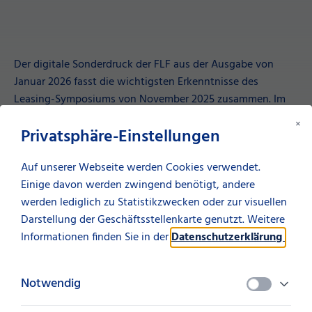
Der digitale Sonderdruck der FLF aus der Ausgabe von
Januar 2026 fasst die wichtigsten Erkenntnisse des
Leasing-Symposiums von November 2025 zusammen. Im
Mittelpunkt stehen die Einsatzmöglichkeiten künstlicher
×
Privatsphäre-Einstellungen
Intelligenz im Leasing – von datengetriebenen
Anwendungen über KI-Assistenten bis hin zu autonomen,
Auf unserer Webseite werden Cookies verwendet.
agentischen Systemen.
Einige davon werden zwingend benötigt, andere
werden lediglich zu Statistikzwecken oder zur visuellen
Darstellung der Geschäftsstellenkarte genutzt. Weitere
FLF Sonderdruck lesen
Informationen finden Sie in der
Datenschutzerklärung
.
Aktuelles von der SüdLeasing
Notwendig