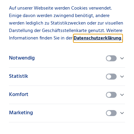
Auf unserer Webseite werden Cookies verwendet.
Diesen Artikel teilen
Einige davon werden zwingend benötigt, andere
werden lediglich zu Statistikzwecken oder zur visuellen
teilen
Darstellung der Geschäftsstellenkarte genutzt. Weitere
Informationen finden Sie in der
Datenschutzerklärung
.
Notwendig
Kontakt aufnehmen
Statistik
Lassen Sie sich einfach von uns
persönlich beraten.
Komfort
Marketing
Ihr Ansprechpartner:
Clemens Kroschinski