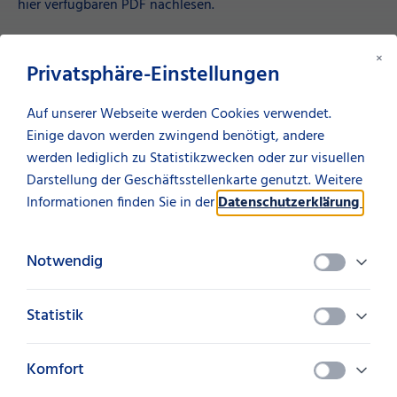
hier verfügbaren PDF nachlesen.
Artikel ERP-Management
×
Privatsphäre-Einstellungen
Sie möchten mehr über ERP-Management und die
Finanzierungsmöglichkeiten erfahren? Kommen Sie gerne
Auf unserer Webseite werden Cookies verwendet.
auf uns zu!
Einige davon werden zwingend benötigt, andere
werden lediglich zu Statistikzwecken oder zur visuellen
Zur ALVG GmbH
Aktuelles von der SüdLeasing
Darstellung der Geschäftsstellenkarte genutzt. Weitere
Informationen finden Sie in der
Datenschutzerklärung
.
Diesen Artikel teilen
Notwendig
teilen
Statistik
Komfort
Kontakt aufnehmen