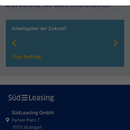
Das könnte Sie auch interessieren
Arbeitgeber der Zukunft
Zum Beitrag
SüdLeasing GmbH
Pariser Platz 7
70173 Stuttgart