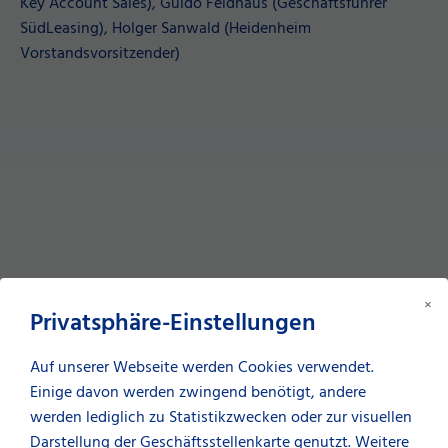
Key Account Sales), Guido Feldhaus (Geschäftsführer
SüdLeasing), Holger Sanwald (Heidenheim
Vorstandsvorsitzender)
Geschäftsführer Guido Feldhaus bringt es auf den Punkt:
×
Privatsphäre-Einstellungen
„
Erfolg entsteht, wenn Menschen mit denselben
Überzeugungen zusammenarbeiten. In dieser Partnerschaft
Auf unserer Webseite werden Cookies verwendet.
spüren wir genau das: Wir teilen Teamgeist, Leidenschaft
Einige davon werden zwingend benötigt, andere
und den festen Glauben daran, dass man mit
werden lediglich zu Statistikzwecken oder zur visuellen
Einsatzbereitschaft und Zusammenhalt gemeinsam Großes
Darstellung der Geschäftsstellenkarte genutzt. Weitere